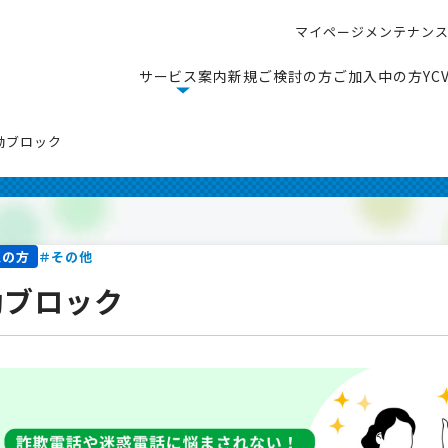
マ
イ
ペ
ー
ジ
メ
ン
テ
ナ
ン
マ
イ
ペ
ー
ジ
メ
ン
テ
ナ
ン
サ
ー
ビ
ス
案
内
新
規
ご
検
討
の
方
ご
加
入
中
の
方
Y
C
サ
ー
ビ
ス
案
内
新
規
ご
検
討
の
方
ご
加
入
中
の
方
Y
C
動ブロック
＃その他
入の方
動ブロック