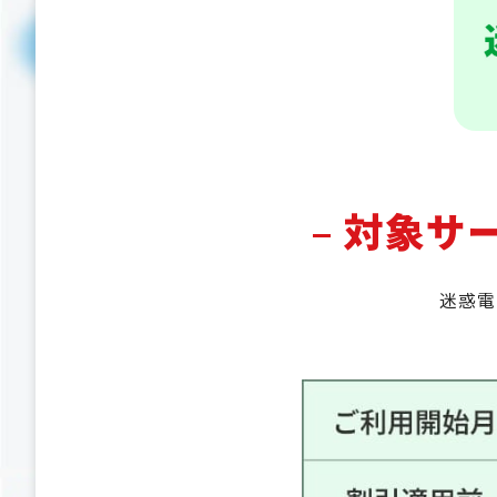
–
対象サ
迷惑電