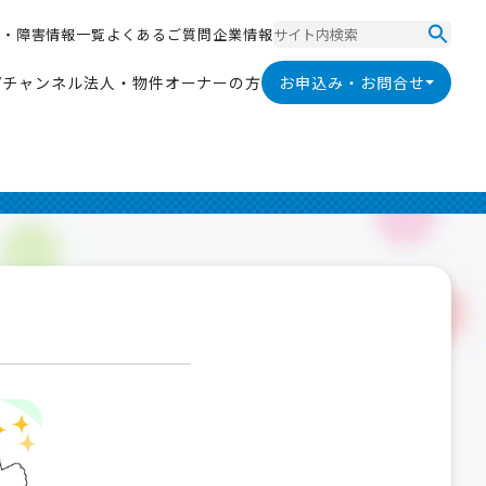
ス
・
障
害
情
報
一
覧
よ
く
あ
る
ご
質
問
企
業
情
報
ス
・
障
害
情
報
一
覧
よ
く
あ
る
ご
質
問
企
業
情
報
V
チ
ャ
ン
ネ
ル
法
人
・
物
件
オ
ー
ナ
ー
の
方
お申込み・お問合せ
V
チ
ャ
ン
ネ
ル
法
人
・
物
件
オ
ー
ナ
ー
の
方