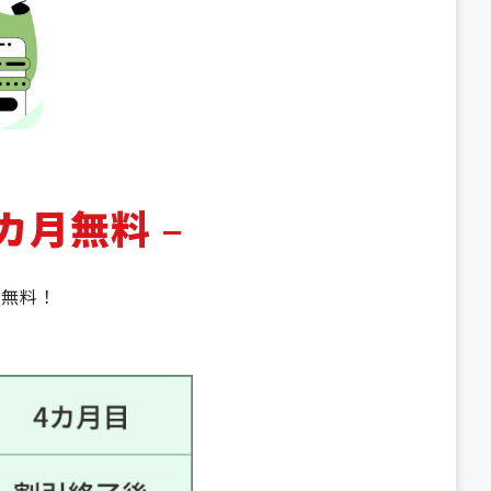
カ月無料
–
月無料！