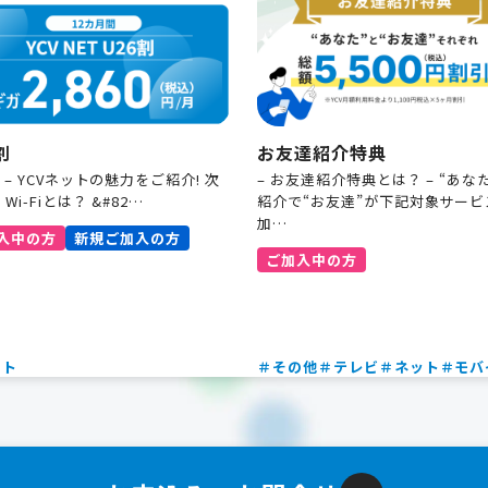
割
お友達紹介特典
徴 – YCVネットの魅力をご紹介! 次
– お友達紹介特典とは？ – “あな
 Wi-Fiとは？ &#82…
紹介で“お友達”が下記対象サービ
加…
入中の方
新規ご加入の方
ご加入中の方
ット
＃その他
＃テレビ
＃ネット
＃モバ