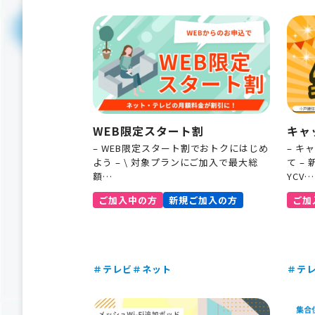
WEB限定スタート割
キャ
– WEB限定スタート割でおトクにはじめ
– キ
よう – \ 対象プランにご加入で最大総
て –
額…
YCV…
ご加入中の方
新規ご加入の方
ご加
＃テレビ
＃ネット
＃テ