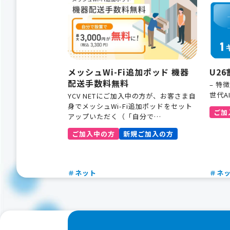
メッシュWi-Fi追加ポッド 機器
U26
配送手数料無料
– 特
世代AI
YCV NETにご加入中の方が、お客さま自
身でメッシュWi-Fi追加ポッドをセット
ご加
アップいただく（「自分で…
ご加入中の方
新規ご加入の方
＃ネット
＃ネ