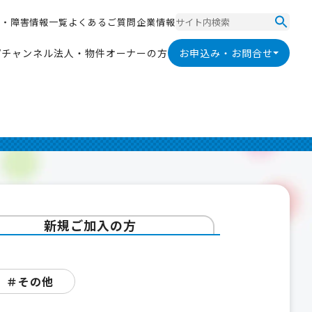
ス
・
障
害
情
報
一
覧
よ
く
あ
る
ご
質
問
企
業
情
報
ス
・
障
害
情
報
一
覧
よ
く
あ
る
ご
質
問
企
業
情
報
V
チ
ャ
ン
ネ
ル
法
人
・
物
件
オ
ー
ナ
ー
の
方
お申込み・お問合せ
V
チ
ャ
ン
ネ
ル
法
人
・
物
件
オ
ー
ナ
ー
の
方
新規ご加入の方
＃その他