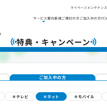
マ
イ
ペ
ー
ジ
メ
ン
テ
ナ
ン
マ
イ
ペ
ー
ジ
メ
ン
テ
ナ
ン
サ
ー
ビ
ス
案
内
新
規
ご
検
討
の
方
ご
加
入
中
の
方
Y
C
サ
ー
ビ
ス
案
内
新
規
ご
検
討
の
方
ご
加
入
中
の
方
Y
C
方
特典・キャンペーン
ご加入中の方
＃テレビ
＃ネット
＃モバイル