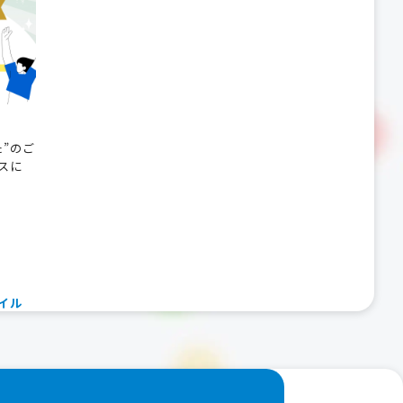
た”のご
スに
イル