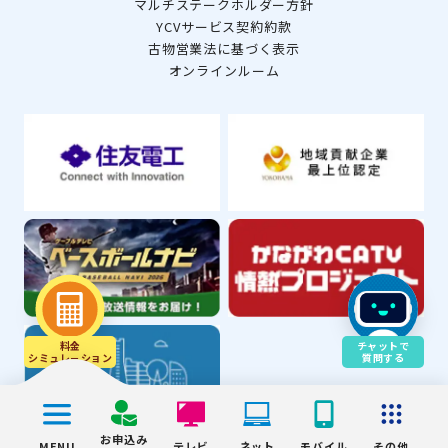
マルチステークホルダー方針
YCVサービス契約約款
古物営業法に基づく表示
オンラインルーム
料金
チャットで
シミュレ－ション
質問する
お申込み
MENU
テレビ
ネット
モバイル
その他