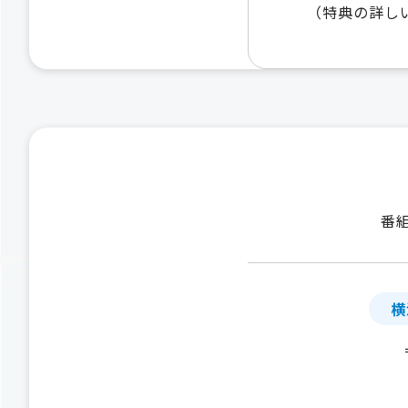
（特典の詳し
番
横