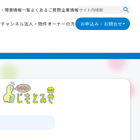
ス
・
障
害
情
報
一
覧
よ
く
あ
る
ご
質
問
企
業
情
報
ス
・
障
害
情
報
一
覧
よ
く
あ
る
ご
質
問
企
業
情
報
V
チ
ャ
ン
ネ
ル
法
人
・
物
件
オ
ー
ナ
ー
の
方
お申込み・お問合せ
V
チ
ャ
ン
ネ
ル
法
人
・
物
件
オ
ー
ナ
ー
の
方