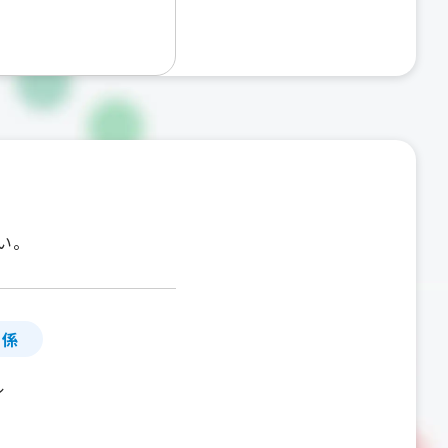
い。
」係
ル