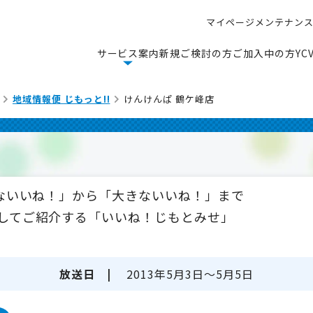
マ
イ
ペ
ー
ジ
メ
ン
テ
ナ
ン
マ
イ
ペ
ー
ジ
メ
ン
テ
ナ
ン
サ
ー
ビ
ス
案
内
新
規
ご
検
討
の
方
ご
加
入
中
の
方
Y
C
サ
ー
ビ
ス
案
内
新
規
ご
検
討
の
方
ご
加
入
中
の
方
Y
C
地域情報便 じもっと!!
けんけんぱ 鶴ケ峰店
さないいね！」から「大きないいね！」まで
してご紹介する「いいね！じもとみせ」
放送日 |
2013年5月3日～5月5日