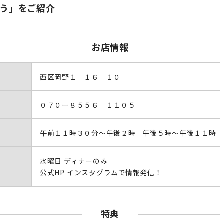
ぽう」をご紹介
お店情報
西区岡野１－１６－１０
０７０ー８５５６－１１０５
午前１１時３０分～午後２時 午後５時～午後１１時
水曜日 ディナーのみ
公式HP インスタグラムで情報発信！
特典