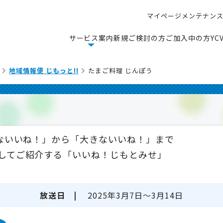
マ
イ
ペ
ー
ジ
メ
ン
テ
ナ
ン
マ
イ
ペ
ー
ジ
メ
ン
テ
ナ
ン
サ
ー
ビ
ス
案
内
新
規
ご
検
討
の
方
ご
加
入
中
の
方
Y
C
サ
ー
ビ
ス
案
内
新
規
ご
検
討
の
方
ご
加
入
中
の
方
Y
C
地域情報便 じもっと!!
たまご料理 じんぽう
さないいね！」から「大きないいね！」まで
してご紹介する「いいね！じもとみせ」
放送日 |
2025年3月7日～3月14日