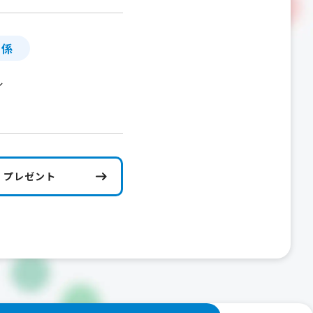
」係
ル
プレゼント