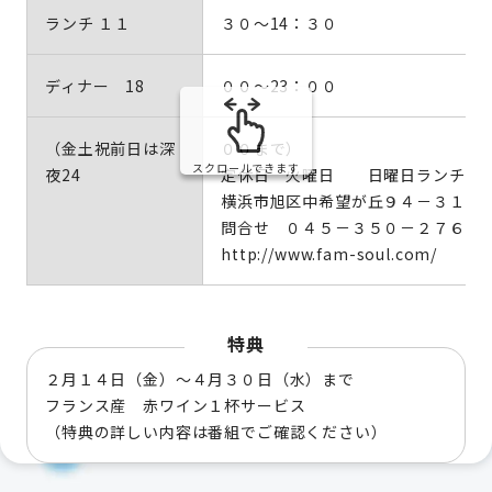
ランチ １１
３０～14：３０
ディナー 18
００～23：００
（金土祝前日は深
００まで）
スクロールできます
夜24
定休日 火曜日 日曜日ランチタ
横浜市旭区中希望が丘９４－３１－
問合せ ０４５－３５０－２７６７
http://www.fam-soul.com/
特典
２月１４日（金）～４月３０日（水）まで
フランス産 赤ワイン１杯サービス
（特典の詳しい内容は番組でご確認ください）