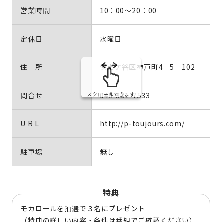
営業時間
10：00～20：00
定休日
水曜日
住 所
保土ケ谷区神戸町4－5－102
問合せ
045-331-7533
スクロールできます
U R L
http://p-toujours.com/
駐車場
無し
特典
モカロールを抽選で３名にプレゼント
（特典の詳しい内容・条件は番組でご確認ください）