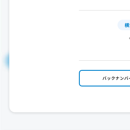
横
バックナンバ