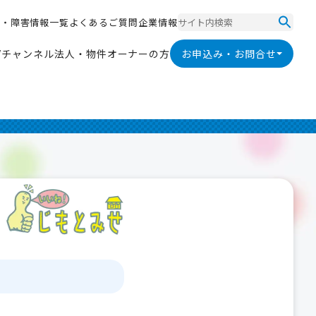
ス
・
障
害
情
報
一
覧
よ
く
あ
る
ご
質
問
企
業
情
報
ス
・
障
害
情
報
一
覧
よ
く
あ
る
ご
質
問
企
業
情
報
V
チ
ャ
ン
ネ
ル
法
人
・
物
件
オ
ー
ナ
ー
の
方
お申込み・お問合せ
V
チ
ャ
ン
ネ
ル
法
人
・
物
件
オ
ー
ナ
ー
の
方