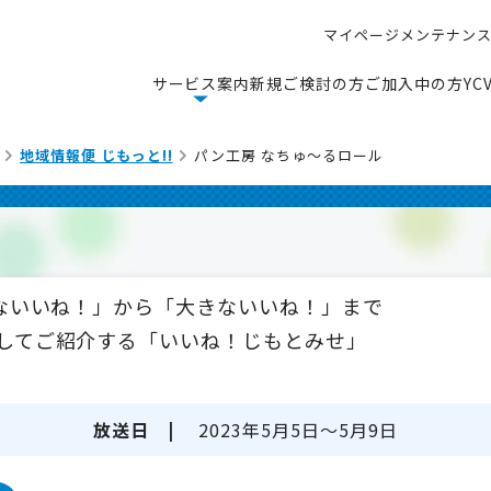
マ
イ
ペ
ー
ジ
メ
ン
テ
ナ
ン
マ
イ
ペ
ー
ジ
メ
ン
テ
ナ
ン
サ
ー
ビ
ス
案
内
新
規
ご
検
討
の
方
ご
加
入
中
の
方
Y
C
サ
ー
ビ
ス
案
内
新
規
ご
検
討
の
方
ご
加
入
中
の
方
Y
C
地域情報便 じもっと!!
パン工房 なちゅ～るロール
さないいね！」から「大きないいね！」まで
してご紹介する「いいね！じもとみせ」
放送日 |
2023年5月5日～5月9日