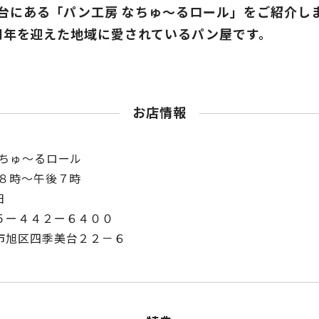
台にある「パン工房 なちゅ～るロール」をご紹介し
9周年を迎えた地域に愛されているパン屋です。
お店情報
なちゅ～るロール
前８時～午後７時
日
５ー４４２ー６４００
旭区四季美台２２－６