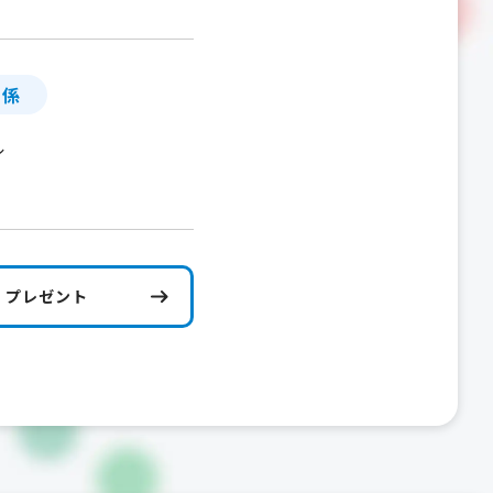
」係
ル
プレゼント