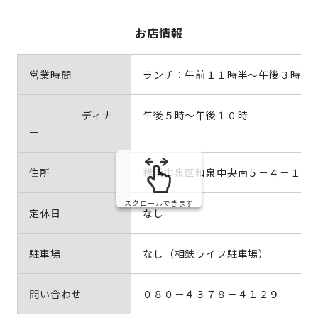
お店情報
営業時間
ランチ：午前１１時半～午後３時
ディナ
午後５時～午後１０時
ー
住所
横浜市泉区和泉中央南５－４－１３
スクロールできます
定休日
なし
駐車場
なし（相鉄ライフ駐車場）
問い合わせ
０８０－４３７８－４１２９