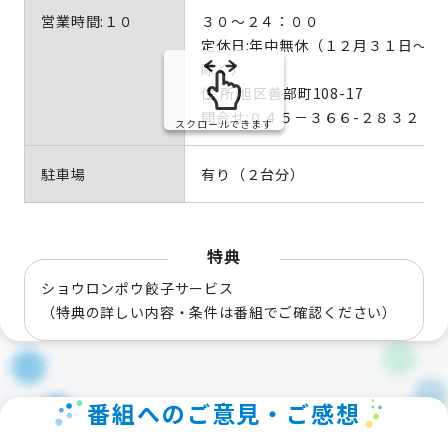
営業時間:１０
３０～２４：００
定休日:年中無休（１２月３１日～１
除く）
住 所:旭区善部町108-17
問合せ:０４５－３６６-２８３２
スクロールできます
駐車場
有り（２台分）
特典
ショウロンポウ餃子サービス
（特典の詳しい内容・条件は番組でご確認ください）
番組へのご意見・ご感想