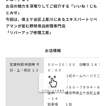
お店の魅力を深堀りしてご紹介する「いいね！じも
とみせ」
今回は、保土ケ谷区上星川にあるエキスパートリペ
アマンが営む野球用品修理専門店
「リバーアップ修理工房」
お店情報
営業時間 時間帯 平
００～２０：００ 日曜日 １６：０
日・土・祝日 １３
０：００
公式ホームページでご確認
い
問合せ ０８０－７９９４－６５
スクロールできます
住所 横浜市保土ケ谷区上星川
－１４
駐車場 １台