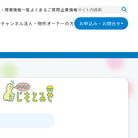
ス
・
障
害
情
報
一
覧
よ
く
あ
る
ご
質
問
企
業
情
報
ス
・
障
害
情
報
一
覧
よ
く
あ
る
ご
質
問
企
業
情
報
V
チ
ャ
ン
ネ
ル
法
人
・
物
件
オ
ー
ナ
ー
の
方
お申込み・お問合せ
V
チ
ャ
ン
ネ
ル
法
人
・
物
件
オ
ー
ナ
ー
の
方