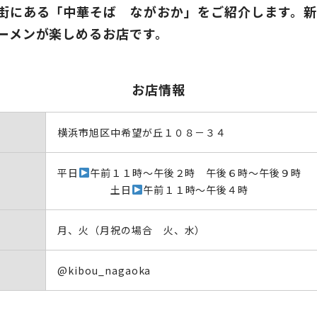
街にある「中華そば ながおか」をご紹介します。新
ーメンが楽しめるお店です。
お店情報
横浜市旭区中希望が丘１０８－３４
平日
午前１１時～午後２時 午後６時～午後９時
土日
午前１１時～午後４時
月、火（月祝の場合 火、水）
@kibou_nagaoka