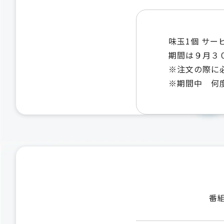
味玉1個 サー
期間は９月３
※注文の際に
※期間中 何
番