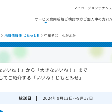
マ
イ
ペ
ー
ジ
メ
ン
テ
ナ
ン
マ
イ
ペ
ー
ジ
メ
ン
テ
ナ
ン
サ
ー
ビ
ス
案
内
新
規
ご
検
討
の
方
ご
加
入
中
の
方
Y
C
サ
ー
ビ
ス
案
内
新
規
ご
検
討
の
方
ご
加
入
中
の
方
Y
C
地域情報便 じもっと!!
中華そば ながおか
さないいね！」から「大きないいね！」まで
してご紹介する「いいね！じもとみせ」
放送日 |
2024年9月13日～9月17日