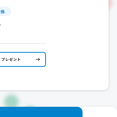
」係
ル
プレゼント