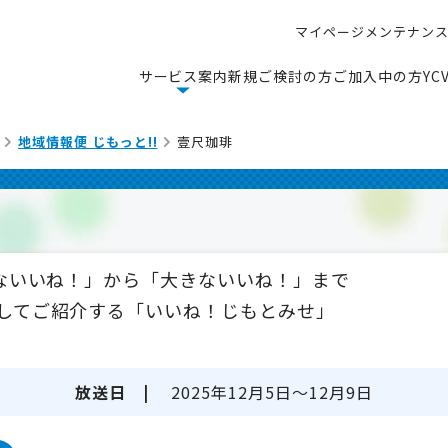
マ
イ
ペ
ー
ジ
メ
ン
テ
ナ
ン
マ
イ
ペ
ー
ジ
メ
ン
テ
ナ
ン
サ
ー
ビ
ス
案
内
新
規
ご
検
討
の
方
ご
加
入
中
の
方
Y
C
サ
ー
ビ
ス
案
内
新
規
ご
検
討
の
方
ご
加
入
中
の
方
Y
C
地域情報便 じもっと!!
壹尺珈琲
さないいね！」から「大きないいね！」まで
してご紹介する「いいね！じもとみせ」
放送日 |
2025年12月5日～12月9日