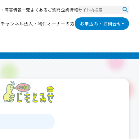
ス
・
障
害
情
報
一
覧
よ
く
あ
る
ご
質
問
企
業
情
報
ス
・
障
害
情
報
一
覧
よ
く
あ
る
ご
質
問
企
業
情
報
V
チ
ャ
ン
ネ
ル
法
人
・
物
件
オ
ー
ナ
ー
の
方
お申込み・お問合せ
V
チ
ャ
ン
ネ
ル
法
人
・
物
件
オ
ー
ナ
ー
の
方