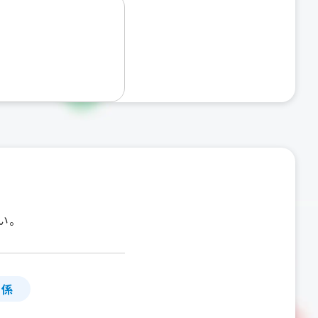
い。
」係