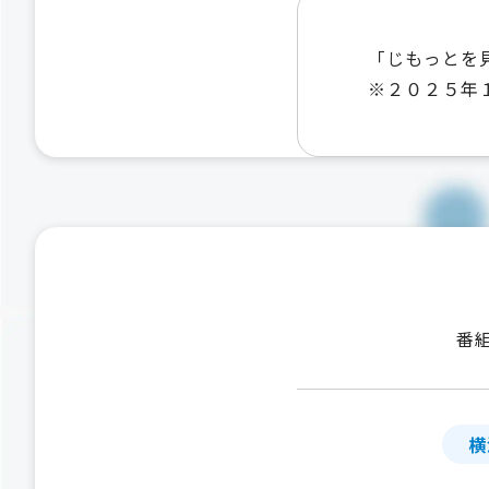
「じもっとを
※２０２５年
番
横