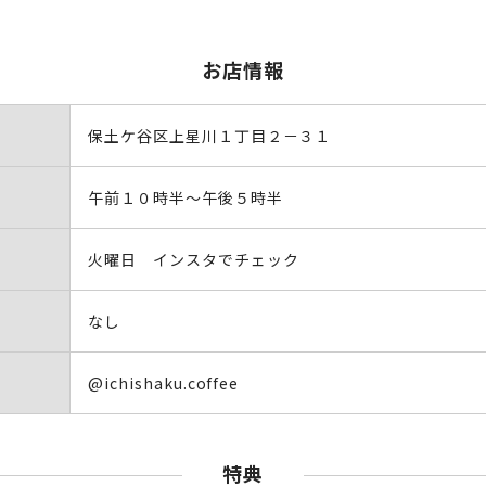
お店情報
保土ケ谷区上星川１丁目２－３１
午前１０時半～午後５時半
火曜日 インスタでチェック
なし
@ichishaku.coffee
特典