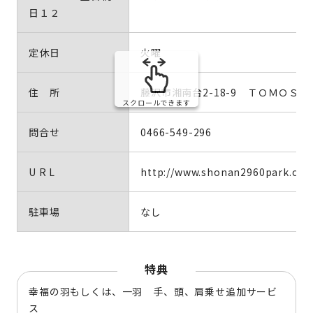
日１２
定休日
火曜
住 所
藤沢市湘南台2-18-9 ＴＯＭＯＳ湘南
スクロールできます
問合せ
0466-549-296
U R L
http://www.shonan2960park.com
駐車場
なし
特典
幸福の羽もしくは、一羽 手、頭、肩乗せ追加サービ
ス