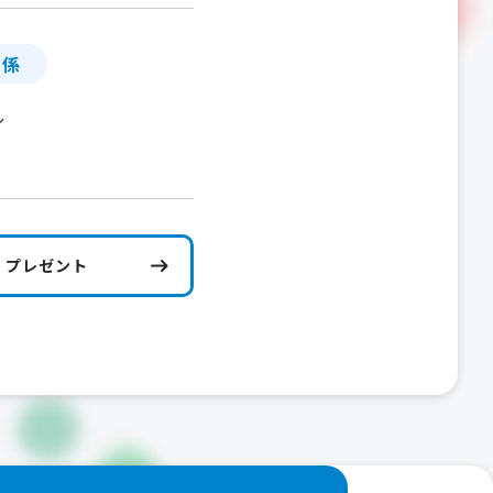
」係
ル
プレゼント