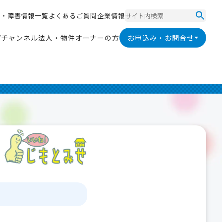
ス
・
障
害
情
報
一
覧
よ
く
あ
る
ご
質
問
企
業
情
報
ス
・
障
害
情
報
一
覧
よ
く
あ
る
ご
質
問
企
業
情
報
V
チ
ャ
ン
ネ
ル
法
人
・
物
件
オ
ー
ナ
ー
の
方
お申込み・お問合せ
V
チ
ャ
ン
ネ
ル
法
人
・
物
件
オ
ー
ナ
ー
の
方