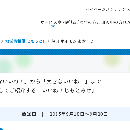
マ
イ
ペ
ー
ジ
メ
ン
テ
ナ
ン
マ
イ
ペ
ー
ジ
メ
ン
テ
ナ
ン
サ
ー
ビ
ス
案
内
新
規
ご
検
討
の
方
ご
加
入
中
の
方
Y
C
サ
ー
ビ
ス
案
内
新
規
ご
検
討
の
方
ご
加
入
中
の
方
Y
C
地域情報便 じもっと!!
焼肉 ホルモン あかまる
さないいね！」から「大きないいね！」まで
してご紹介する「いいね！じもとみせ」
放送日 |
2015年9月18日～9月20日