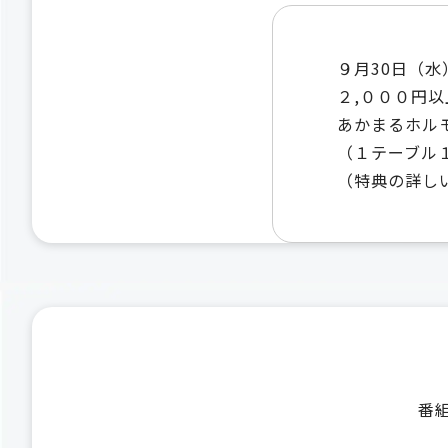
９月30日（水
２,０００円
あかまるホル
（１テーブル
（特典の詳し
番