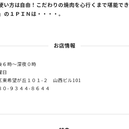
使い方は自由！こだわりの焼肉を心行くまで堪能でき
」の１ＰＩＮは・・・・。
お店情報
後６時～深夜０時
曜日
東希望が丘１０１-２ 山西ビル101
０-９３４４-８６４４