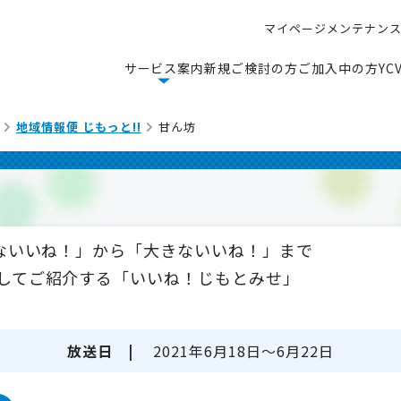
マ
イ
ペ
ー
ジ
メ
ン
テ
ナ
ン
マ
イ
ペ
ー
ジ
メ
ン
テ
ナ
ン
サ
ー
ビ
ス
案
内
新
規
ご
検
討
の
方
ご
加
入
中
の
方
Y
C
サ
ー
ビ
ス
案
内
新
規
ご
検
討
の
方
ご
加
入
中
の
方
Y
C
地域情報便 じもっと!!
甘ん坊
さないいね！」から「大きないいね！」まで
してご紹介する「いいね！じもとみせ」
放送日 |
2021年6月18日～6月22日