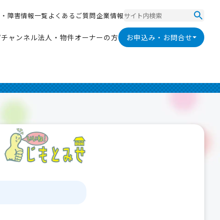
ス
・
障
害
情
報
一
覧
よ
く
あ
る
ご
質
問
企
業
情
報
ス
・
障
害
情
報
一
覧
よ
く
あ
る
ご
質
問
企
業
情
報
V
チ
ャ
ン
ネ
ル
法
人
・
物
件
オ
ー
ナ
ー
の
方
お申込み・お問合せ
V
チ
ャ
ン
ネ
ル
法
人
・
物
件
オ
ー
ナ
ー
の
方