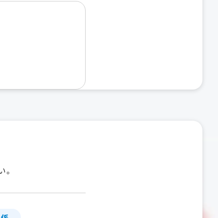
い。
」係