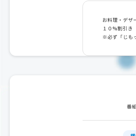
お料理・デザ
１０%割引き
※必ず「じも
番
横