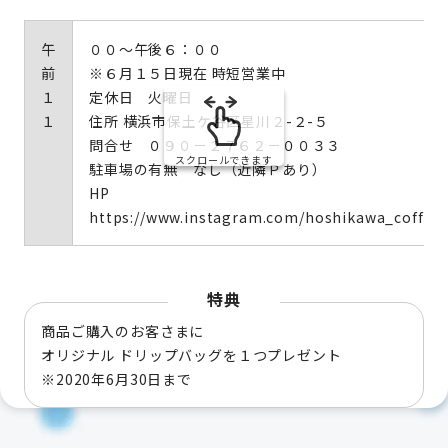
午
００～午後６：００
前
※６月１５日現在 時短営業中
１
定休日 火曜日
１
住所 横浜市保土ケ谷区星川２-２-５
問合せ ０９０－２７６２－００３３
スクロールできます
駐車場の有無 なし（近隣Ｐあり）
HP
https://www.instagram.com/hoshikawa_coffee_
特典
商品ご購入のお客さまに
オリジナル ドリップバッグを１つプレゼント
※2020年6月30日まで