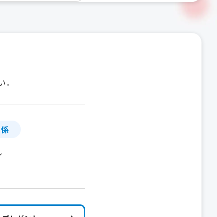
い。
」係
ル