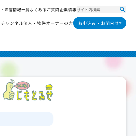
ス
・
障
害
情
報
一
覧
よ
く
あ
る
ご
質
問
企
業
情
報
ス
・
障
害
情
報
一
覧
よ
く
あ
る
ご
質
問
企
業
情
報
V
チ
ャ
ン
ネ
ル
法
人
・
物
件
オ
ー
ナ
ー
の
方
お申込み・お問合せ
V
チ
ャ
ン
ネ
ル
法
人
・
物
件
オ
ー
ナ
ー
の
方