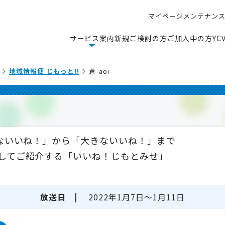
マ
イ
ペ
ー
ジ
メ
ン
テ
ナ
ン
マ
イ
ペ
ー
ジ
メ
ン
テ
ナ
ン
サ
ー
ビ
ス
案
内
新
規
ご
検
討
の
方
ご
加
入
中
の
方
Y
C
サ
ー
ビ
ス
案
内
新
規
ご
検
討
の
方
ご
加
入
中
の
方
Y
C
地域情報便 じもっと!!
蒼-aoi-
さないいね！」から「大きないいね！」まで
してご紹介する「いいね！じもとみせ」
放送日 |
2022年1月7日～1月11日