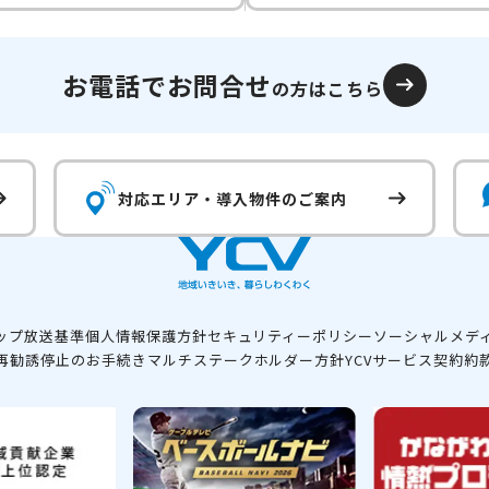
お電話でお問合せ
の方はこちら
対応エリア・
導入物件のご案内
ップ
放送基準
個人情報保護方針
セキュリティーポリシー
ソーシャルメデ
再勧誘停止のお手続き
マルチステークホルダー方針
YCVサービス契約約