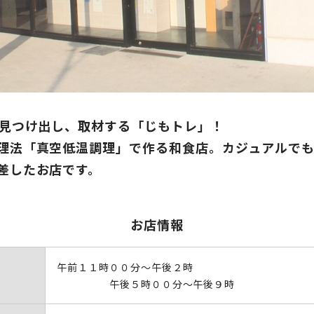
を見つけ出し、取材する「じもトレ」！
理法「真空低温調理」で作る和食店。カジュアルで
差したお店です。
お店情報
午前１１時００分～午後２時
午後５時００分～午後９時