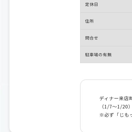
定休日
住所
問合せ
駐車場の有無
ディナー来店
（1/7～1/20
※必ず「じも