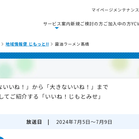
マ
イ
ペ
ー
ジ
メ
ン
テ
ナ
ン
マ
イ
ペ
ー
ジ
メ
ン
テ
ナ
ン
サ
ー
ビ
ス
案
内
新
規
ご
検
討
の
方
ご
加
入
中
の
方
Y
C
サ
ー
ビ
ス
案
内
新
規
ご
検
討
の
方
ご
加
入
中
の
方
Y
C
地域情報便 じもっと!!
醤油ラーメン髙橋
さないいね！」から「大きないいね！」まで
してご紹介する「いいね！じもとみせ」
放送日 |
2024年7月5日～7月9日