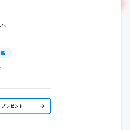
い。
」係
ル
プレゼント