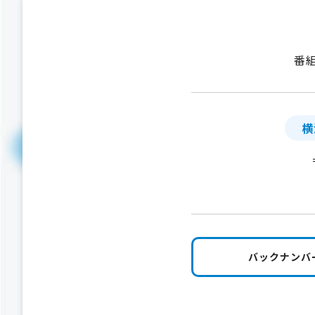
番
横
バックナンバ