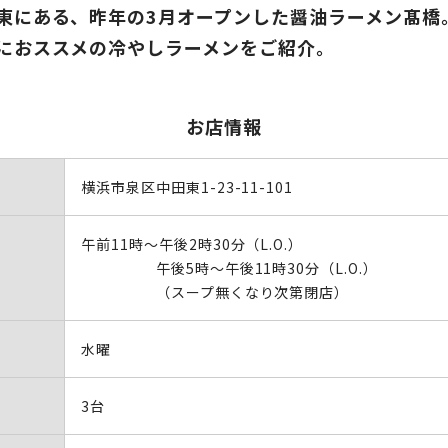
東にある、昨年の3月オープンした醤油ラーメン髙橋
におススメの冷やしラーメンをご紹介。
お店情報
横浜市泉区中田東1-23-11-101
午前11時～午後2時30分（L.O.）
午後5時～午後11時30分（L.O.）
（スープ無くなり次第閉店）
水曜
3台