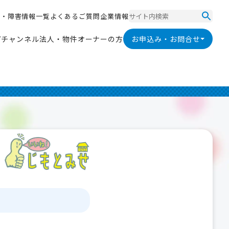
ス
・
障
害
情
報
一
覧
よ
く
あ
る
ご
質
問
企
業
情
報
ス
・
障
害
情
報
一
覧
よ
く
あ
る
ご
質
問
企
業
情
報
V
チ
ャ
ン
ネ
ル
法
人
・
物
件
オ
ー
ナ
ー
の
方
お申込み・お問合せ
V
チ
ャ
ン
ネ
ル
法
人
・
物
件
オ
ー
ナ
ー
の
方