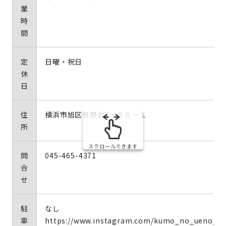
業
時
間
定
日曜・祝日
休
日
住
横浜市旭区笹野台1－２８－１
所
スクロールできます
問
045-465-4371
合
せ
駐
なし
車
https://www.instagram.com/kumo_no_ueno_ca