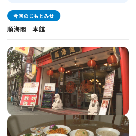
今回のじもとみせ
順海閣 本館