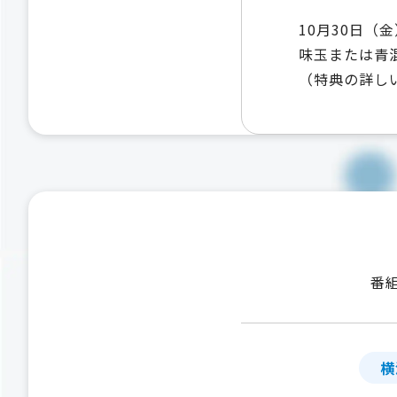
10月30日（
味玉または青
（特典の詳し
番
横