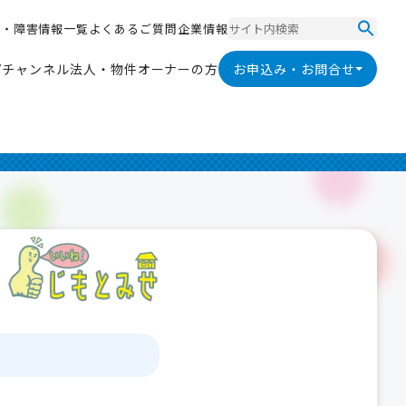
ス
・
障
害
情
報
一
覧
よ
く
あ
る
ご
質
問
企
業
情
報
ス
・
障
害
情
報
一
覧
よ
く
あ
る
ご
質
問
企
業
情
報
V
チ
ャ
ン
ネ
ル
法
人
・
物
件
オ
ー
ナ
ー
の
方
お申込み・お問合せ
V
チ
ャ
ン
ネ
ル
法
人
・
物
件
オ
ー
ナ
ー
の
方