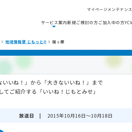
マ
イ
ペ
ー
ジ
メ
ン
テ
ナ
ン
マ
イ
ペ
ー
ジ
メ
ン
テ
ナ
ン
サ
ー
ビ
ス
案
内
新
規
ご
検
討
の
方
ご
加
入
中
の
方
Y
C
サ
ー
ビ
ス
案
内
新
規
ご
検
討
の
方
ご
加
入
中
の
方
Y
C
地域情報便 じもっと!!
麺ｓ慶
さないいね！」から「大きないいね！」まで
してご紹介する「いいね！じもとみせ」
放送日 |
2015年10月16日～10月18日