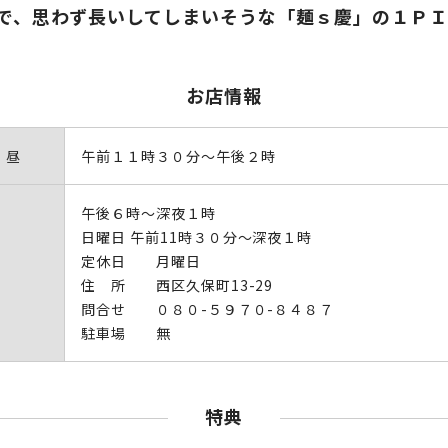
で、思わず長いしてしまいそうな「麺ｓ慶」の１Ｐ
お店情報
 昼
午前１１時３０分～午後２時
午後６時～深夜１時
日曜日 午前11時３０分～深夜１時
定休日 月曜日
住 所 西区久保町13-29
問合せ ０８０-５９７０-８４８７
駐車場 無
特典