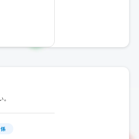
い。
」係