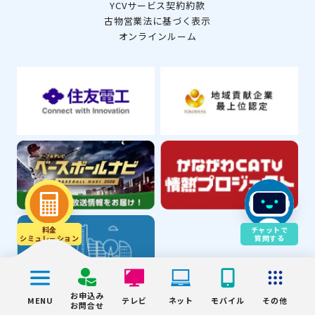
YCVサービス契約約款
古物営業法に基づく表示
オンラインルーム
料金
チャットで
シミュレ－ション
質問する
お申込み
MENU
テレビ
ネット
モバイル
その他
お問合せ
© YOKOHAMA CABLE VISION Inc.