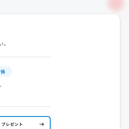
い。
」係
ル
プレゼント