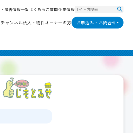
ス
・
障
害
情
報
一
覧
よ
く
あ
る
ご
質
問
企
業
情
報
ス
・
障
害
情
報
一
覧
よ
く
あ
る
ご
質
問
企
業
情
報
V
チ
ャ
ン
ネ
ル
法
人
・
物
件
オ
ー
ナ
ー
の
方
お申込み・お問合せ
V
チ
ャ
ン
ネ
ル
法
人
・
物
件
オ
ー
ナ
ー
の
方