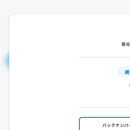
番
横
バックナンバ