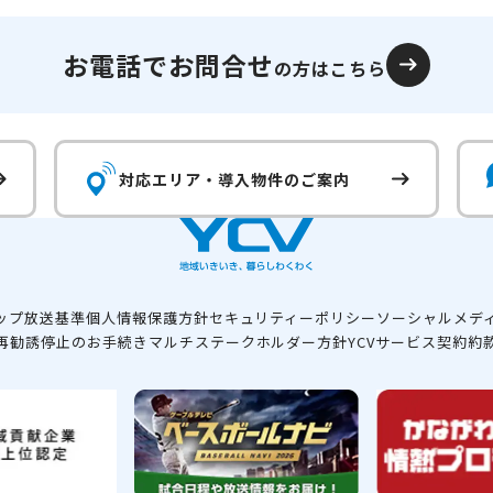
お電話でお問合せ
の方はこちら
対応エリア・
導入物件のご案内
ップ
放送基準
個人情報保護方針
セキュリティーポリシー
ソーシャルメデ
再勧誘停止のお手続き
マルチステークホルダー方針
YCVサービス契約約