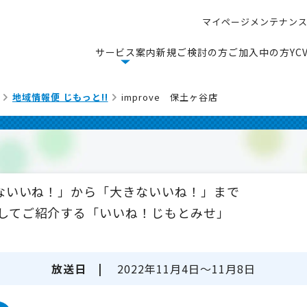
マ
イ
ペ
ー
ジ
メ
ン
テ
ナ
ン
マ
イ
ペ
ー
ジ
メ
ン
テ
ナ
ン
サ
ー
ビ
ス
案
内
新
規
ご
検
討
の
方
ご
加
入
中
の
方
Y
C
サ
ー
ビ
ス
案
内
新
規
ご
検
討
の
方
ご
加
入
中
の
方
Y
C
地域情報便 じもっと!!
improve 保土ヶ谷店
さないいね！」から「大きないいね！」まで
してご紹介する「いいね！じもとみせ」
放送日 |
2022年11月4日～11月8日