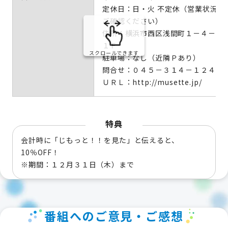
定休日：日・火 不定休（営業状況は
ご確認ください）
住所：横浜市西区浅間町１－４－４ 
１Ｆ
スクロールできます
駐車場：なし（近隣Ｐあり）
問合せ：０４５－３１４－１２４０
ＵＲＬ：http://musette.jp/
特典
会計時に「じもっと！！を見た」と伝えると、
10％OFF！
※期間：１２月３１日（木）まで
番組へのご意見・ご感想