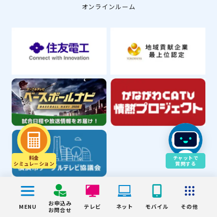
オンラインルーム
料金
チャットで
シミュレ－ション
質問する
© YOKOHAMA CABLE VISION Inc.
お申込み
MENU
テレビ
ネット
モバイル
その他
お問合せ