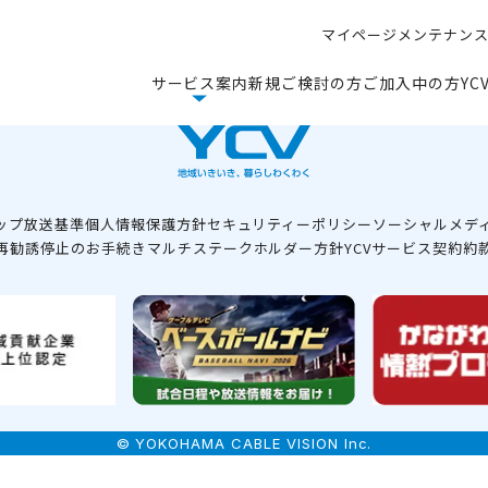
マ
イ
ペ
ー
ジ
メ
ン
テ
ナ
ン
マ
イ
ペ
ー
ジ
メ
ン
テ
ナ
ン
サ
ー
ビ
ス
案
内
新
規
ご
検
討
の
方
ご
加
入
中
の
方
Y
C
サ
ー
ビ
ス
案
内
新
規
ご
検
討
の
方
ご
加
入
中
の
方
Y
C
ップ
放送基準
個人情報保護方針
セキュリティーポリシー
ソーシャルメデ
再勧誘停止のお手続き
マルチステークホルダー方針
YCVサービス契約約
© YOKOHAMA CABLE VISION Inc.