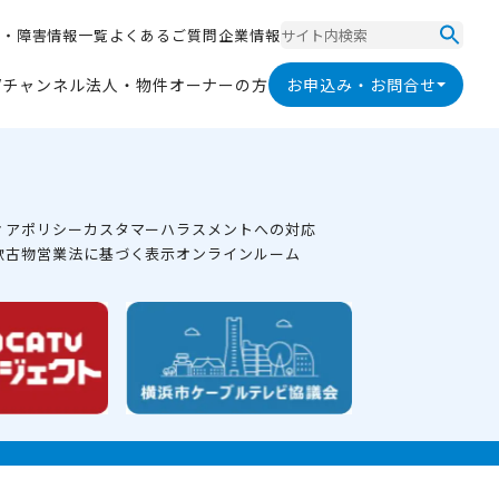
ス
・
障
害
情
報
一
覧
よ
く
あ
る
ご
質
問
企
業
情
報
ス
・
障
害
情
報
一
覧
よ
く
あ
る
ご
質
問
企
業
情
報
V
チ
ャ
ン
ネ
ル
法
人
・
物
件
オ
ー
ナ
ー
の
方
お申込み・お問合せ
V
チ
ャ
ン
ネ
ル
法
人
・
物
件
オ
ー
ナ
ー
の
方
ィアポリシー
カスタマーハラスメントへの対応
款
古物営業法に基づく表示
オンラインルーム