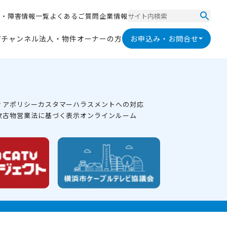
ス
・
障
害
情
報
一
覧
よ
く
あ
る
ご
質
問
企
業
情
報
ス
・
障
害
情
報
一
覧
よ
く
あ
る
ご
質
問
企
業
情
報
V
チ
ャ
ン
ネ
ル
法
人
・
物
件
オ
ー
ナ
ー
の
方
お申込み・お問合せ
V
チ
ャ
ン
ネ
ル
法
人
・
物
件
オ
ー
ナ
ー
の
方
ィアポリシー
カスタマーハラスメントへの対応
款
古物営業法に基づく表示
オンラインルーム