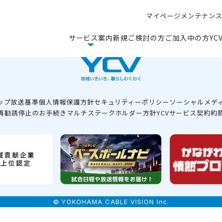
マ
イ
ペ
ー
ジ
メ
ン
テ
ナ
ン
マ
イ
ペ
ー
ジ
メ
ン
テ
ナ
ン
サ
ー
ビ
ス
案
内
新
規
ご
検
討
の
方
ご
加
入
中
の
方
Y
C
サ
ー
ビ
ス
案
内
新
規
ご
検
討
の
方
ご
加
入
中
の
方
Y
C
ップ
放送基準
個人情報保護方針
セキュリティーポリシー
ソーシャルメデ
再勧誘停止のお手続き
マルチステークホルダー方針
YCVサービス契約約
© YOKOHAMA CABLE VISION Inc.