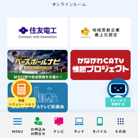
オンラインルーム
料金
チャットで
シミュレ－ション
質問する
© YOKOHAMA CABLE VISION Inc.
お申込み
MENU
テレビ
ネット
モバイル
その他
お問合せ