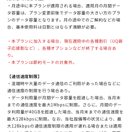
・月途中に本プランが適用される場合、適用月の月間デー
タ容量は、プラン変更前後でデータ容量の大きい方のプラ
ンのデータ容量となります。月の途中でのご解約などの場
合、基本使用料は日割とはならず満額が必要。
・本プランに加入する場合、現在適用中の各種割引（UQ親
子応援割など）、各種オプションなどが終了する場合あ
り。
・本プランは節約モードの対象外。
【通信速度制限】
・混雑時や大量のデータ通信のご利用があった場合などに
通信速度の制限を行う場合あり。
・データ利用量が月間データ容量を超過した場合、当月末
までの通信速度を最大1Mbpsに制限。さらに、月間のデー
タ利用量が40GBを超過した場合、当月末までの通信速度を
最大128kbpsに制限。なお、当社設備等の状況により、最
大128kbpsの通信速度制限の適用が遅れる場合または適用