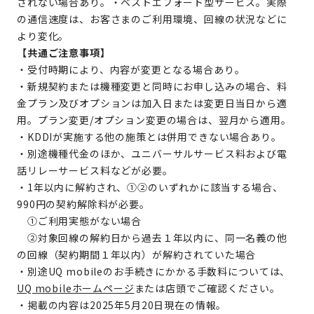
されない場合あり。・ベストエフォート型サービス。実際
の通信速度は、お客さまのご利用環境、回線の状況などに
より変化。
【共通ご注意事項】
・受付時期により、内容が変更となる場合あり。
・新規契約または機種変更と同時にお申し込みの場合、料
金プラン及びオプションは加入日または変更日当日から適
用。プラン変更/オプション変更の場合は、翌月から適用。
・KDDIが実施する他の施策とは併用できない場合あり。
・別途機種代金のほか、ユニバーサルサービス料および電
話リレーサービス料などが必要。
・1年以内に解約され、①②のいずれかに該当する場合、
990円の契約解除料が必要。
①ご利用実態がない場合
②対象回線の解約日から過去１年以内に、同一名義の他
の回線（契約期間１年以内）が解約されていた場合
・別途UQ mobileのお手続きにかかる手数料については、
UQ mobileホームページ
または店頭でご確認ください。
・掲載の内容は2025年5月20日現在の情報。