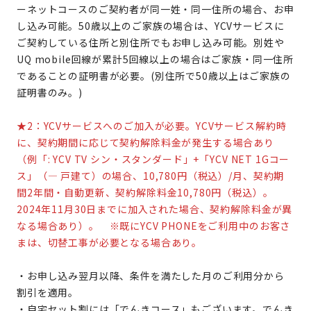
ーネットコースのご契約者が同一姓・同一住所の場合、お申
し込み可能。50歳以上のご家族の場合は、YCVサービスに
ご契約している住所と別住所でもお申し込み可能。別姓や
UQ mobile回線が累計5回線以上の場合はご家族・同一住所
であることの証明書が必要。(別住所で50歳以上はご家族の
証明書のみ。)
★2：YCVサービスへのご加入が必要。YCVサービス解約時
に、契約期間に応じて契約解除料金が発生する場合あり
（例「: YCV TV シン・スタンダード」+「YCV NET 1Gコー
ス」（― 戸建て）の場合、10,780円（税込）/月、契約期
間2年間・自動更新、契約解除料金10,780円（税込）。
2024年11月30日までに加入された場合、契約解除料金が異
なる場合あり）。 ※既にYCV PHONEをご利用中のお客さ
まは、切替工事が必要となる場合あり。
・お申し込み翌月以降、条件を満たした月のご利用分から
割引を適用。
・自宅セット割には「でんきコース」もございます。でんき