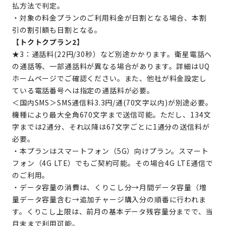
払方法で判定。
・対象の料金プランのご利用料金が日割となる場合、本割
引の割引額も日割となる。
【トクトクプラン2】
★3：通話料(22円/30秒）など別途かかります。衛星電話へ
の通話等、一部通話料が異なる場合があります。詳細はUQ
ホームページでご確認ください。また、他社が料金設定し
ている電話番号へは指定の通話料が必要。
＜国内SMS＞SMS通信料3.3円/通(70文字以内)が別途必要。
機種により最大全角670文字まで送信可能。ただし、134文
字までは2通分、それ以降は67文字ごとに1通分の送信料が
必要。
・本プランはスマートフォン（5G）向けプラン。スマート
フォン（4G LTE）でもご契約可能。その場合4G LTE通信で
のご利用。
・データ容量の消費は、くりこし分→月間データ容量（増
量データ容量含む→追加チャージ購入分の順番に行われま
す。くりこし上限は、前月の基本データ残容量分までで、当
月末まで利用可能。