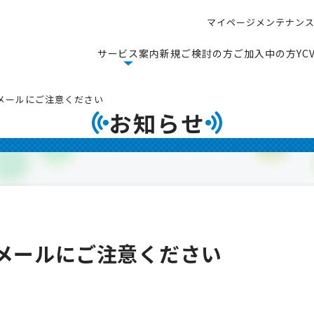
マ
イ
ペ
ー
ジ
メ
ン
テ
ナ
ン
マ
イ
ペ
ー
ジ
メ
ン
テ
ナ
ン
サ
ー
ビ
ス
案
内
新
規
ご
検
討
の
方
ご
加
入
中
の
方
Y
C
サ
ー
ビ
ス
案
内
新
規
ご
検
討
の
方
ご
加
入
中
の
方
Y
C
欺メールにご注意ください
お知らせ
欺メールにご注意ください