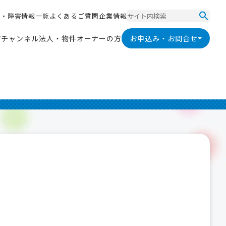
ス
・
障
害
情
報
一
覧
よ
く
あ
る
ご
質
問
企
業
情
報
ス
・
障
害
情
報
一
覧
よ
く
あ
る
ご
質
問
企
業
情
報
V
チ
ャ
ン
ネ
ル
法
人
・
物
件
オ
ー
ナ
ー
の
方
お申込み・お問合せ
V
チ
ャ
ン
ネ
ル
法
人
・
物
件
オ
ー
ナ
ー
の
方