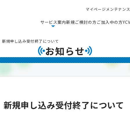
マ
イ
ペ
ー
ジ
メ
ン
テ
ナ
ン
マ
イ
ペ
ー
ジ
メ
ン
テ
ナ
ン
サ
ー
ビ
ス
案
内
新
規
ご
検
討
の
方
ご
加
入
中
の
方
Y
C
サ
ー
ビ
ス
案
内
新
規
ご
検
討
の
方
ご
加
入
中
の
方
Y
C
」新規申し込み受付終了について
お知らせ
」新規申し込み受付終了について