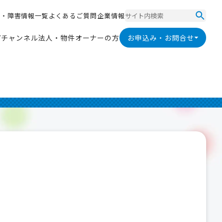
ス
・
障
害
情
報
一
覧
よ
く
あ
る
ご
質
問
企
業
情
報
ス
・
障
害
情
報
一
覧
よ
く
あ
る
ご
質
問
企
業
情
報
V
チ
ャ
ン
ネ
ル
法
人
・
物
件
オ
ー
ナ
ー
の
方
お申込み・お問合せ
V
チ
ャ
ン
ネ
ル
法
人
・
物
件
オ
ー
ナ
ー
の
方