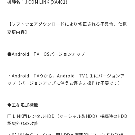
機種名：J:COM LINK (XA401)
【ソフトウェアダウンロードにより修正される不具合、仕様
変更内容】
●Android TV OSバージョンアップ
・Android TV９から、Android TV１１にバージョンア
ップ（バージョンアップに伴うお客さま操作は不要です）
◆主な追加機能
□
LINK
用レンタル
HDD
（マーシャル製
HDD
）接続時の
HDD
認識外れの改善
・
XA401
からマーシャル製
HDD
へ定期的にコマンドを送信