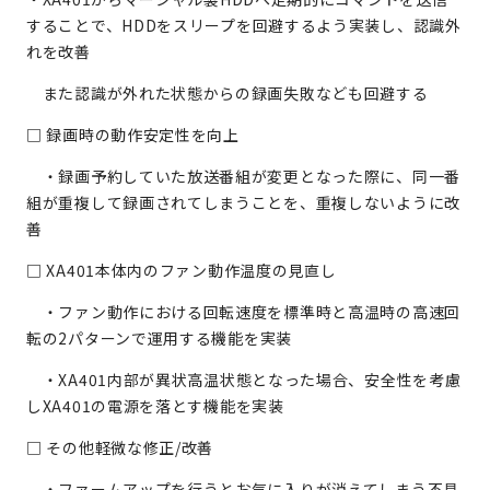
することで、
HDD
をスリープを回避するよう実装し、認識外
れを改善
また認識が外れた状態からの録画失敗なども回避する
□ 録画時の動作安定性を向上
・録画予約していた放送番組が変更となった際に、同一番
組が重複して録画されてしまうことを、重複しないように改
善
□
XA401
本体内のファン動作温度の見直し
・ファン動作における回転速度を標準時と高温時の高速回
転の
2
パターンで運用する機能を実装
・
XA401
内部が異状高温状態となった場合、安全性を考慮
し
XA401
の電源を落とす機能を実装
□ その他軽微な修正
/
改善
・ファームアップを行うとお気に入りが消えてしまう不具