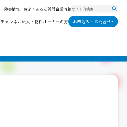
ス
・
障
害
情
報
一
覧
よ
く
あ
る
ご
質
問
企
業
情
報
ス
・
障
害
情
報
一
覧
よ
く
あ
る
ご
質
問
企
業
情
報
V
チ
ャ
ン
ネ
ル
法
人
・
物
件
オ
ー
ナ
ー
の
方
お申込み・お問合せ
V
チ
ャ
ン
ネ
ル
法
人
・
物
件
オ
ー
ナ
ー
の
方