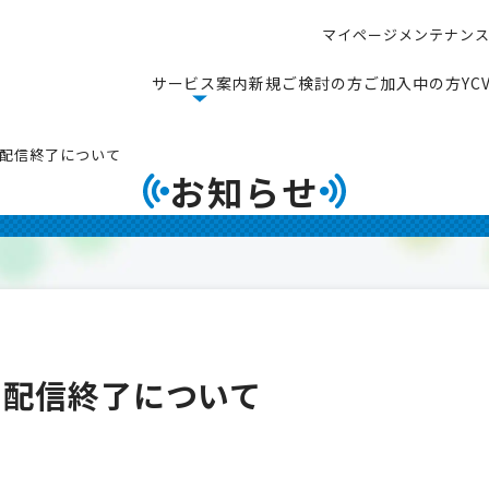
マ
イ
ペ
ー
ジ
メ
ン
テ
ナ
ン
マ
イ
ペ
ー
ジ
メ
ン
テ
ナ
ン
サ
ー
ビ
ス
案
内
新
規
ご
検
討
の
方
ご
加
入
中
の
方
Y
C
サ
ー
ビ
ス
案
内
新
規
ご
検
討
の
方
ご
加
入
中
の
方
Y
C
ch】配信終了について
お知らせ
ch】配信終了について