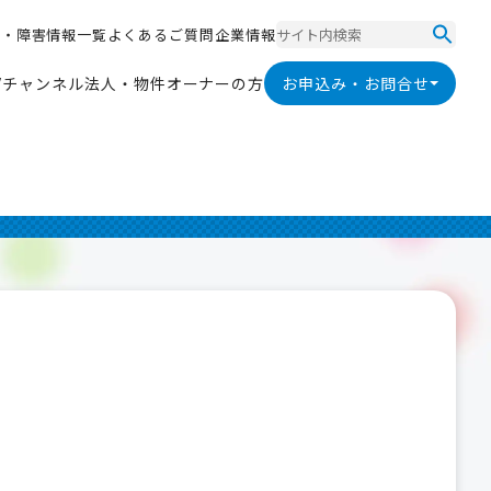
ス
・
障
害
情
報
一
覧
よ
く
あ
る
ご
質
問
企
業
情
報
ス
・
障
害
情
報
一
覧
よ
く
あ
る
ご
質
問
企
業
情
報
V
チ
ャ
ン
ネ
ル
法
人
・
物
件
オ
ー
ナ
ー
の
方
お申込み・お問合せ
V
チ
ャ
ン
ネ
ル
法
人
・
物
件
オ
ー
ナ
ー
の
方