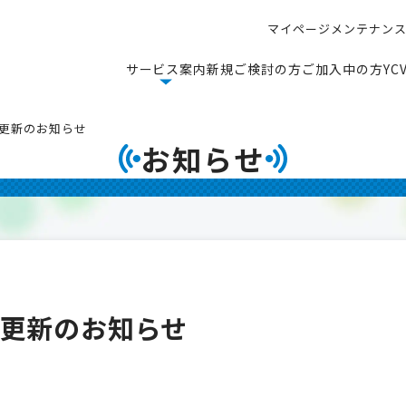
マ
イ
ペ
ー
ジ
メ
ン
テ
ナ
ン
マ
イ
ペ
ー
ジ
メ
ン
テ
ナ
ン
サ
ー
ビ
ス
案
内
新
規
ご
検
討
の
方
ご
加
入
中
の
方
Y
C
サ
ー
ビ
ス
案
内
新
規
ご
検
討
の
方
ご
加
入
中
の
方
Y
C
ソフト更新のお知らせ
お知らせ
ソフト更新のお知らせ