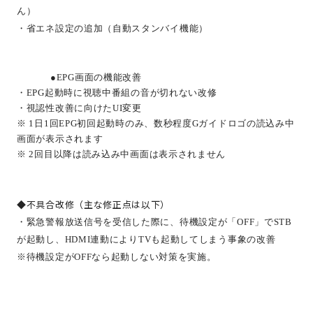
ん）
・省エネ設定の追加（自動スタンバイ機能）
●EPG
画面の機能改善
・
EPG
起動時に視聴中番組の音が切れない改修
・視認性改善に向けた
UI
変更
※
1
日
1
回
EPG
初回起動時のみ、数秒程度
G
ガイドロゴの読込み中
画面が表示されます
※
2
回目以降は読み込み中画面は表示されません
◆不具合改修（主な修正点は以下）
・緊急警報放送信号を受信した際に、待機設定が「
OFF
」で
STB
が起動し、
HDMI
連動により
TV
も起動してしまう事象の改善
※待機設定が
OFF
なら起動しない対策を実施。