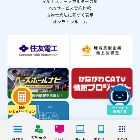
マルチステークホルダー方針
YCVサービス契約約款
古物営業法に基づく表示
オンラインルーム
料金
チャットで
シミュレ－ション
質問する
お申込み
MENU
テレビ
ネット
モバイル
その他