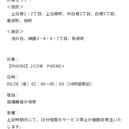
＜旭区＞
上白根1・2丁目、上白根町、中白根2丁目、白根5丁目、
善部町、柏町
＜泉区＞
池の谷、緑園3・4・6・7丁目、和泉町
対象：
【PHONE】J:COM PHONE+
日時：
06/28（金）01：00～05：00（24時間表記）
理由：
設備機器の改修
影響：
上記時間内にて、10分程度のサービス停止が複数回発生いた
します。