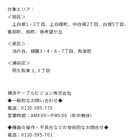
対象エリア：
＜旭区＞
上白根1・2丁目、上白根町、中白根2丁目、白根5丁目、
善部町、柏町、南希望が丘
＜泉区＞
池の谷、緑園3・4・6・7丁目、和泉町
＜瀬谷区＞
阿久和東２,３丁目
横浜ケーブルビジョン株式会社
◆一般的なお問い合わせ◆
電話：0120-595-775
営業時間：AM9:00～PM5:00（年中無休）
◆機器の操作・不具合などの技術的なお問合せ◆
電話：0120-595-701