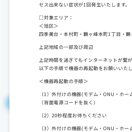
セス出来ない症状が1回発生いたします。
□対象エリア：
＜旭区＞
四季美台・本村町・鶴ヶ峰本町1丁目・鶴
上記地域の一部及び周辺
上記時間を過ぎてもインターネットが繋
以下の手順で機器の再起動をお願いいた
＜機器再起動の手順＞
（1）外付けの機器(モデム・ONU・ホ
（背面電源コードを抜く）
（2）20秒程度お待ちください
（3）外付けの機器(モデム・ONU・ホ