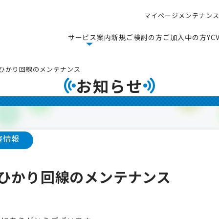
マ
イ
ペ
ー
ジ
メ
ン
テ
ナ
ン
マ
イ
ペ
ー
ジ
メ
ン
テ
ナ
ン
サ
ー
ビ
ス
案
内
新
規
ご
検
討
の
方
ご
加
入
中
の
方
Y
C
サ
ー
ビ
ス
案
内
新
規
ご
検
討
の
方
ご
加
入
中
の
方
Y
C
auひかり回線のメンテナンス
お知らせ
害情報
auひかり回線のメンテナンス