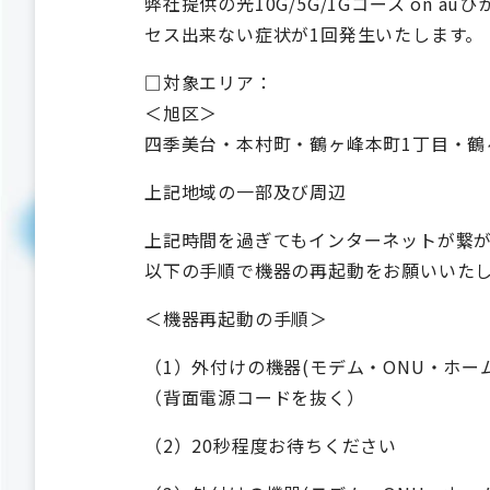
弊社提供の光10G/5G/1Gコース o
セス出来ない症状が1回発生いたします。
□対象エリア：
＜旭区＞
四季美台・本村町・鶴ヶ峰本町1丁目・鶴
上記地域の一部及び周辺
上記時間を過ぎてもインターネットが繋
以下の手順で機器の再起動をお願いいた
＜機器再起動の手順＞
（1）外付けの機器(モデム・ONU・ホ
（背面電源コードを抜く）
（2）20秒程度お待ちください