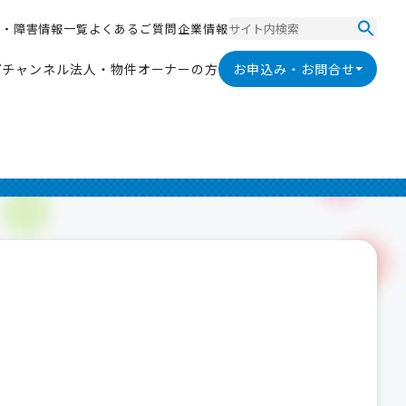
ス
・
障
害
情
報
一
覧
よ
く
あ
る
ご
質
問
企
業
情
報
ス
・
障
害
情
報
一
覧
よ
く
あ
る
ご
質
問
企
業
情
報
V
チ
ャ
ン
ネ
ル
法
人
・
物
件
オ
ー
ナ
ー
の
方
お申込み・お問合せ
V
チ
ャ
ン
ネ
ル
法
人
・
物
件
オ
ー
ナ
ー
の
方