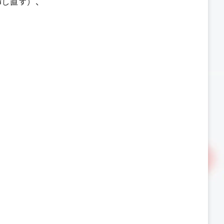
挿し直す）、