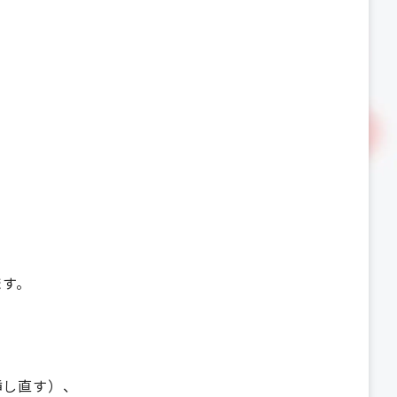
ます。
挿し直す）、