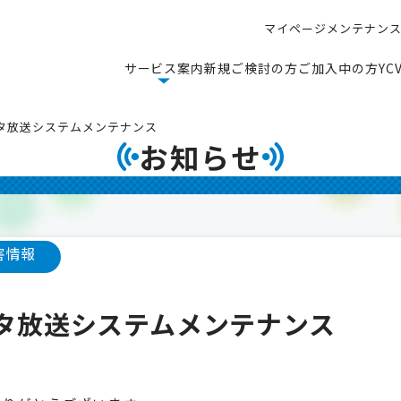
マ
イ
ペ
ー
ジ
メ
ン
テ
ナ
ン
マ
イ
ペ
ー
ジ
メ
ン
テ
ナ
ン
サ
ー
ビ
ス
案
内
新
規
ご
検
討
の
方
ご
加
入
中
の
方
Y
C
サ
ー
ビ
ス
案
内
新
規
ご
検
討
の
方
ご
加
入
中
の
方
Y
C
データ放送システムメンテナンス
お知らせ
害情報
データ放送システムメンテナンス