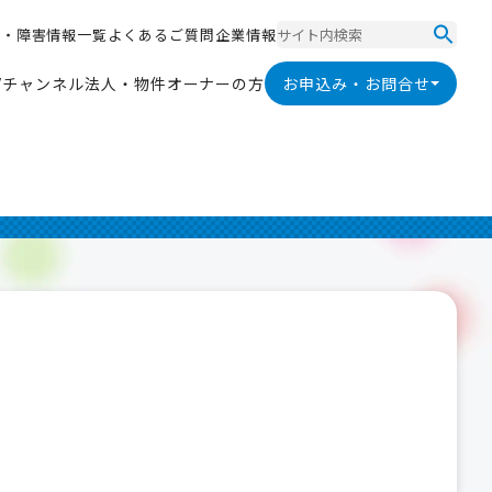
ス
・
障
害
情
報
一
覧
よ
く
あ
る
ご
質
問
企
業
情
報
ス
・
障
害
情
報
一
覧
よ
く
あ
る
ご
質
問
企
業
情
報
V
チ
ャ
ン
ネ
ル
法
人
・
物
件
オ
ー
ナ
ー
の
方
お申込み・お問合せ
V
チ
ャ
ン
ネ
ル
法
人
・
物
件
オ
ー
ナ
ー
の
方