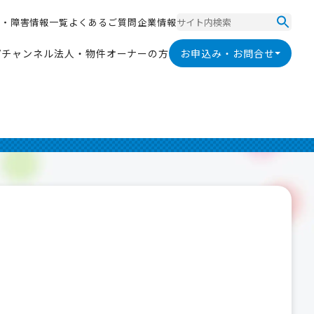
ス
・
障
害
情
報
一
覧
よ
く
あ
る
ご
質
問
企
業
情
報
ス
・
障
害
情
報
一
覧
よ
く
あ
る
ご
質
問
企
業
情
報
V
チ
ャ
ン
ネ
ル
法
人
・
物
件
オ
ー
ナ
ー
の
方
お申込み・お問合せ
V
チ
ャ
ン
ネ
ル
法
人
・
物
件
オ
ー
ナ
ー
の
方