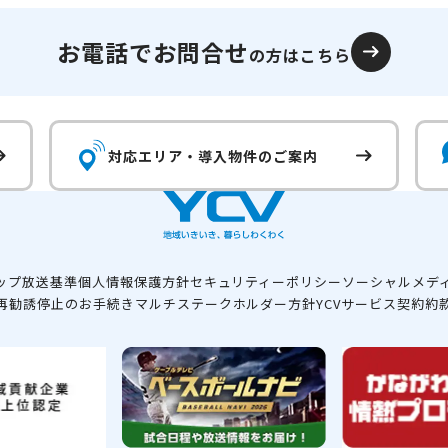
お電話でお問合せ
の方はこちら
対応エリア・
導入物件のご案内
ップ
放送基準
個人情報保護方針
セキュリティーポリシー
ソーシャルメデ
再勧誘停止のお手続き
マルチステークホルダー方針
YCVサービス契約約