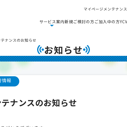
マ
イ
ペ
ー
ジ
メ
ン
テ
ナ
ン
マ
イ
ペ
ー
ジ
メ
ン
テ
ナ
ン
サ
ー
ビ
ス
案
内
新
規
ご
検
討
の
方
ご
加
入
中
の
方
Y
C
サ
ー
ビ
ス
案
内
新
規
ご
検
討
の
方
ご
加
入
中
の
方
Y
C
メンテナンスのお知らせ
お知らせ
害情報
メンテナンスのお知らせ