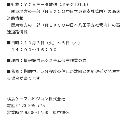
■対象：ＹＣＶデータ放送（地デジ101ch）
関東地方の一部（ＮＥＸＣＯ中日本東京支社管内）の高速
道路情報
関東地方の一部（ＮＥＸＣＯ中日本八王子支社管内）の高
速道路情報
■日時：１０月３日（火）～５日（木）
１４：００～１６：００
■理由：情報提供元システム保守作業の為
■影響：期間中、５分程度の停止が数回と更新遅延が発生す
る場合があります
横浜ケーブルビジョン株式会社
電話 0120-595-775
営業時間 9:00～17:00 年中無休