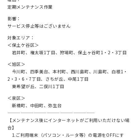
定期メンテナンス作業
影響：
サービス停止等はございません
対象エリア：
＜保土ケ谷区＞
岩井町、権太坂1丁目、狩場町、保土ヶ谷町1・2・3丁目
＜旭区＞
今川町、四季美台、本村町、西川島町、川島町、白根1・
2・3・6・7丁目、さちが丘、中尾1丁目
東希望が丘、二俣川1丁目
＜泉区＞
新橋町、中田町、弥生台
————————————————————
【メンテナンス後にインターネットがご利用いただけない場
合】
1.ご利用端末（パソコン・ルータ等）の電源をOFFにす