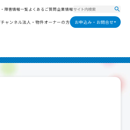
ス
・
障
害
情
報
一
覧
よ
く
あ
る
ご
質
問
企
業
情
報
ス
・
障
害
情
報
一
覧
よ
く
あ
る
ご
質
問
企
業
情
報
V
チ
ャ
ン
ネ
ル
法
人
・
物
件
オ
ー
ナ
ー
の
方
お申込み・お問合せ
V
チ
ャ
ン
ネ
ル
法
人
・
物
件
オ
ー
ナ
ー
の
方