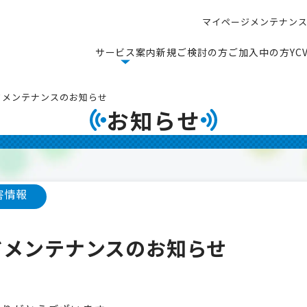
マ
イ
ペ
ー
ジ
メ
ン
テ
ナ
ン
マ
イ
ペ
ー
ジ
メ
ン
テ
ナ
ン
サ
ー
ビ
ス
案
内
新
規
ご
検
討
の
方
ご
加
入
中
の
方
Y
C
サ
ー
ビ
ス
案
内
新
規
ご
検
討
の
方
ご
加
入
中
の
方
Y
C
ンドメンテナンスのお知らせ
お知らせ
害情報
ンドメンテナンスのお知らせ