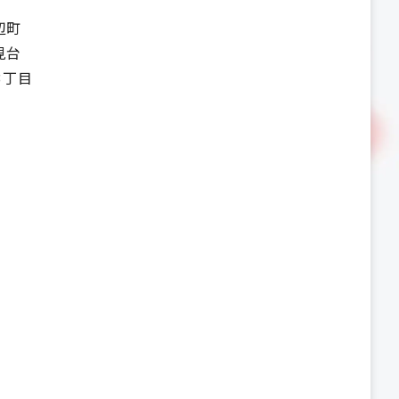
辺町
見台
3丁目