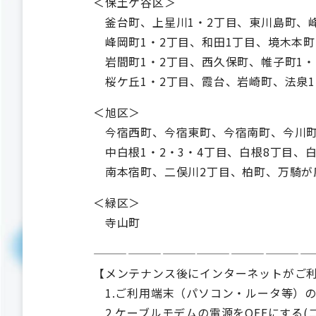
＜保土ケ谷区＞
釜台町、上星川1・2丁目、東川島町、峰
峰岡町1・2丁目、和田1丁目、境木本町
岩間町1・2丁目、西久保町、帷子町1・
桜ケ丘1・2丁目、霞台、岩崎町、法泉1
＜旭区＞
今宿西町、今宿東町、今宿南町、今川町
中白根1・2・3・4丁目、白根8丁目、
南本宿町、二俣川2丁目、柏町、万騎が
＜緑区＞
寺山町
———————————————————
【メンテナンス後にインターネットがご
1.ご利用端末（パソコン・ルータ等）の
2.ケーブルモデムの電源をOFFにする(