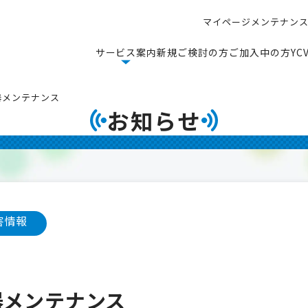
マ
イ
ペ
ー
ジ
メ
ン
テ
ナ
ン
マ
イ
ペ
ー
ジ
メ
ン
テ
ナ
ン
サ
ー
ビ
ス
案
内
新
規
ご
検
討
の
方
ご
加
入
中
の
方
Y
C
サ
ー
ビ
ス
案
内
新
規
ご
検
討
の
方
ご
加
入
中
の
方
Y
C
機器メンテナンス
お知らせ
害情報
器メンテナンス