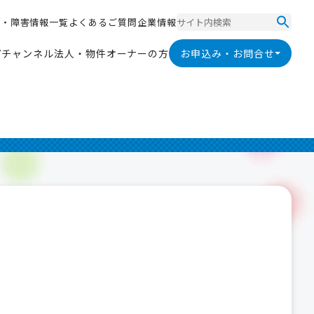
ス
・
障
害
情
報
一
覧
よ
く
あ
る
ご
質
問
企
業
情
報
ス
・
障
害
情
報
一
覧
よ
く
あ
る
ご
質
問
企
業
情
報
V
チ
ャ
ン
ネ
ル
法
人
・
物
件
オ
ー
ナ
ー
の
方
お申込み・お問合せ
V
チ
ャ
ン
ネ
ル
法
人
・
物
件
オ
ー
ナ
ー
の
方