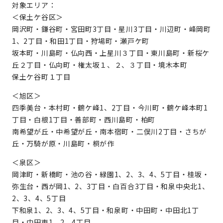
対象エリア：
＜保土ケ谷区＞
岡沢町・鎌谷町・宮田町3丁目・星川3丁目・川辺町・峰岡町
1、2丁目・和田1丁目・狩場町・瀬戸ケ町
坂本町・川島町・仏向西・上星川３丁目・東川島町・新桜ケ
丘２丁目・仏向町・権太坂１、２、３丁目・境木本町
保土ケ谷町１丁目
＜旭区＞
四季美台・本村町・鶴ケ峰1、2丁目・今川町・鶴ケ峰本町1
丁目・白根1丁目・善部町・西川島町・柏町
南希望が丘・中希望が丘・南本宿町・二俣川2丁目・さちが
丘・万騎が原・川島町・桐が作
＜泉区＞
岡津町・新橋町・池の谷・緑園1、2、3、4、5丁目・桂坂・
弥生台・西が岡1、2、3丁目・白百合3丁目・和泉中央北1、
2、3、4、5丁目
下和泉1、2、3、4、5丁目・和泉町・中田町・中田北1丁
目・中田東1、2、4丁目