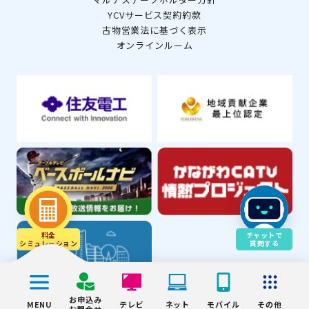
YCVサービス契約約款
古物営業法に基づく表示
オンラインルーム
料金
チャットで
シミュレ－ション
質問する
お申込み
MENU
テレビ
ネット
モバイル
その他