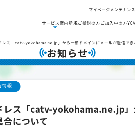
マ
イ
ペ
ー
ジ
メ
ン
テ
ナ
ン
マ
イ
ペ
ー
ジ
メ
ン
テ
ナ
ン
サ
ー
ビ
ス
案
内
新
規
ご
検
討
の
方
ご
加
入
中
の
方
Y
C
サ
ー
ビ
ス
案
内
新
規
ご
検
討
の
方
ご
加
入
中
の
方
Y
C
ス「catv-yokohama.ne.jp」から一部ドメインにメールが送信
お知らせ
害情報
「catv-yokohama.ne.
具合について