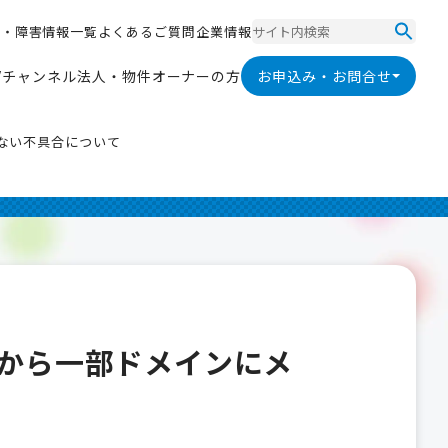
ス
・
障
害
情
報
一
覧
よ
く
あ
る
ご
質
問
企
業
情
報
ス
・
障
害
情
報
一
覧
よ
く
あ
る
ご
質
問
企
業
情
報
V
チ
ャ
ン
ネ
ル
法
人
・
物
件
オ
ー
ナ
ー
の
方
お申込み・お問合せ
V
チ
ャ
ン
ネ
ル
法
人
・
物
件
オ
ー
ナ
ー
の
方
できない不具合について
jp」から一部ドメインにメ