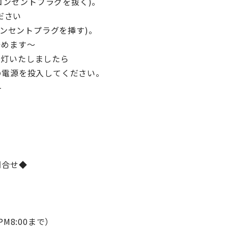
コンセントプラグを抜く)。
ださい
コンセントプラグを挿す)。
めます～
が点灯いたしましたら
電源を投入してください。
–
問合せ◆
PM8:00まで）