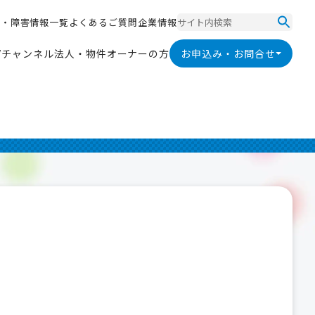
ス
・
障
害
情
報
一
覧
よ
く
あ
る
ご
質
問
企
業
情
報
ス
・
障
害
情
報
一
覧
よ
く
あ
る
ご
質
問
企
業
情
報
V
チ
ャ
ン
ネ
ル
法
人
・
物
件
オ
ー
ナ
ー
の
方
お申込み・お問合せ
V
チ
ャ
ン
ネ
ル
法
人
・
物
件
オ
ー
ナ
ー
の
方