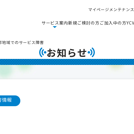
マ
イ
ペ
ー
ジ
メ
ン
テ
ナ
ン
マ
イ
ペ
ー
ジ
メ
ン
テ
ナ
ン
サ
ー
ビ
ス
案
内
新
規
ご
検
討
の
方
ご
加
入
中
の
方
Y
C
サ
ー
ビ
ス
案
内
新
規
ご
検
討
の
方
ご
加
入
中
の
方
Y
C
部地域でのサービス障害
お知らせ
害情報