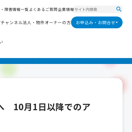
ス
・
障
害
情
報
一
覧
よ
く
あ
る
ご
質
問
企
業
情
報
ス
・
障
害
情
報
一
覧
よ
く
あ
る
ご
質
問
企
業
情
報
V
チ
ャ
ン
ネ
ル
法
人
・
物
件
オ
ー
ナ
ー
の
方
お申込み・お問合せ
V
チ
ャ
ン
ネ
ル
法
人
・
物
件
オ
ー
ナ
ー
の
方
い
様へ 10月1日以降でのア