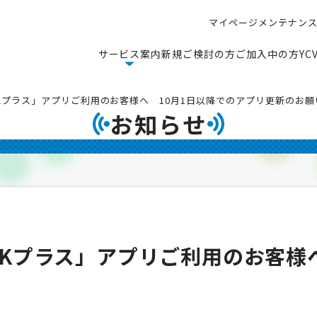
マ
イ
ペ
ー
ジ
メ
ン
テ
ナ
ン
マ
イ
ペ
ー
ジ
メ
ン
テ
ナ
ン
サ
ー
ビ
ス
案
内
新
規
ご
検
討
の
方
ご
加
入
中
の
方
Y
C
サ
ー
ビ
ス
案
内
新
規
ご
検
討
の
方
ご
加
入
中
の
方
Y
C
「NHKプラス」アプリご利用のお客様へ 10月1日以降でのアプリ更新のお願
お知らせ
「NHKプラス」アプリご利用のお客