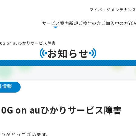
マ
イ
ペ
ー
ジ
メ
ン
テ
ナ
ン
マ
イ
ペ
ー
ジ
メ
ン
テ
ナ
ン
サ
ー
ビ
ス
案
内
新
規
ご
検
討
の
方
ご
加
入
中
の
方
Y
C
サ
ー
ビ
ス
案
内
新
規
ご
検
討
の
方
ご
加
入
中
の
方
Y
C
/10G on auひかりサービス障害
お知らせ
害情報
/10G on auひかりサービス障害
ありがとうございます。