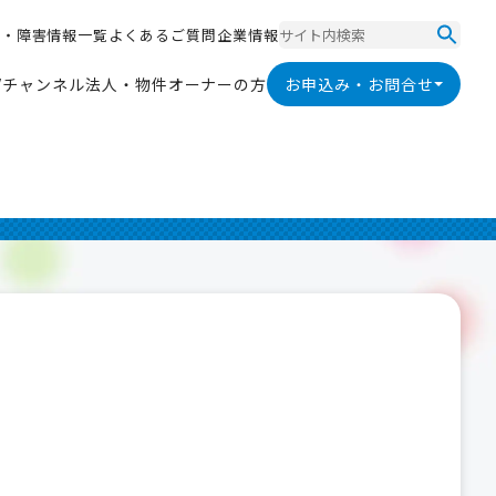
ス
・
障
害
情
報
一
覧
よ
く
あ
る
ご
質
問
企
業
情
報
ス
・
障
害
情
報
一
覧
よ
く
あ
る
ご
質
問
企
業
情
報
V
チ
ャ
ン
ネ
ル
法
人
・
物
件
オ
ー
ナ
ー
の
方
お申込み・お問合せ
V
チ
ャ
ン
ネ
ル
法
人
・
物
件
オ
ー
ナ
ー
の
方